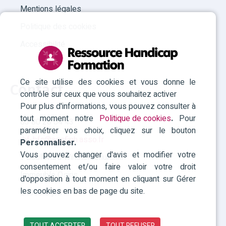
Mentions légales
Politique des cookies
Accessibilité
Ce site utilise des cookies et vous donne le
Contact
contrôle sur ceux que vous souhaitez activer
Pour plus d'informations, vous pouvez consulter à
tout moment notre
Politique de cookies
.
Pour
03 80 28 04 43
paramétrer vos choix, cliquez sur le bouton
rhf-bfc@agefiph.asso.fr
Personnaliser.
Vous pouvez changer d'avis et modifier votre
7 boulevard Winston Churchill
consentement et/ou faire valoir votre droit
Immeuble Osiris
d'opposition à tout moment en cliquant sur Gérer
les cookies en bas de page du site.
21000 Dijon
TOUT ACCEPTER
TOUT REFUSER